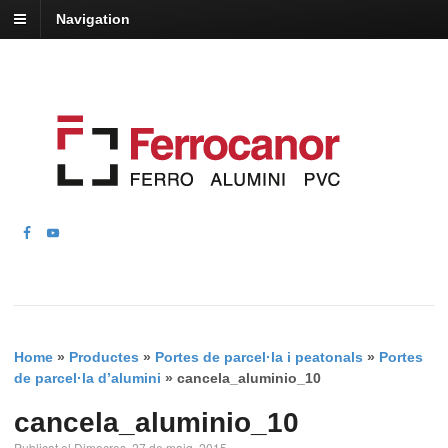
Navigation
Home
»
Productes
»
Portes de parcel·la i peatonals
»
Portes
de parcel·la d’alumini
»
cancela_aluminio_10
cancela_aluminio_10
Publicat el Dimecres, 27 de maig, 2015