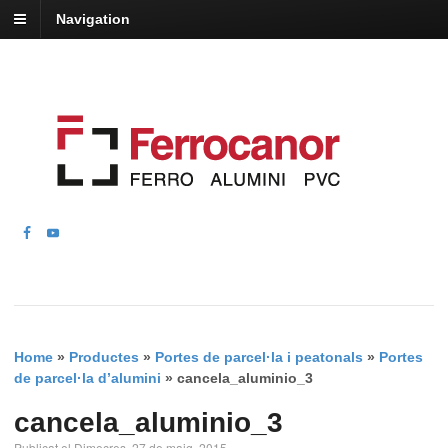
Navigation
Home
»
Productes
»
Portes de parcel·la i peatonals
»
Portes
de parcel·la d’alumini
»
cancela_aluminio_3
cancela_aluminio_3
Publicat el Dimecres, 27 de maig, 2015