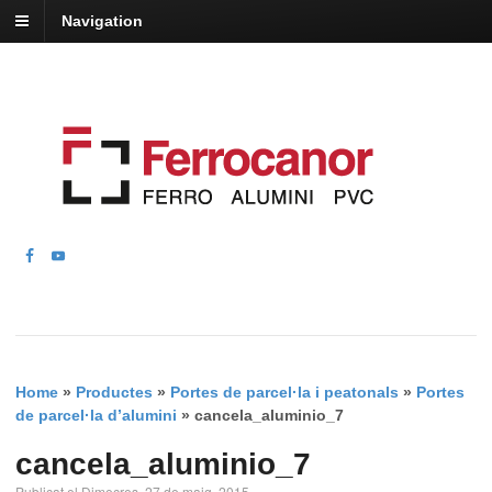
Navigation
Home
»
Productes
»
Portes de parcel·la i peatonals
»
Portes
de parcel·la d’alumini
»
cancela_aluminio_7
cancela_aluminio_7
Publicat el Dimecres, 27 de maig, 2015