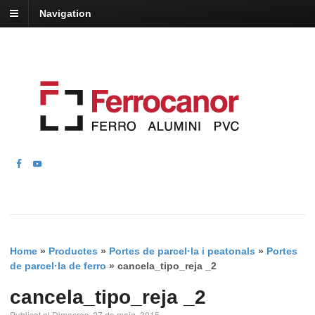
Navigation
Home
»
Productes
»
Portes de parcel·la i peatonals
»
Portes
de parcel·la de ferro
»
cancela_tipo_reja _2
cancela_tipo_reja _2
Publicat el Dimecres, 27 de maig, 2015