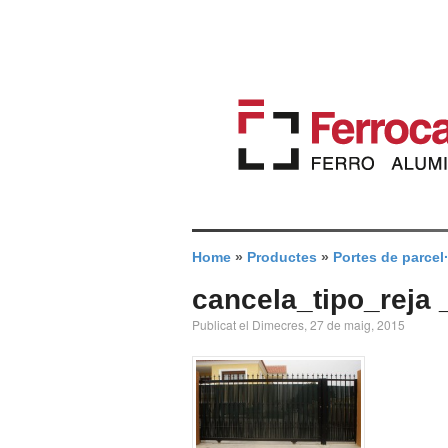
Home
»
Productes
»
Portes de parcel·
cancela_tipo_reja 
Publicat el Dimecres, 27 de maig, 2015