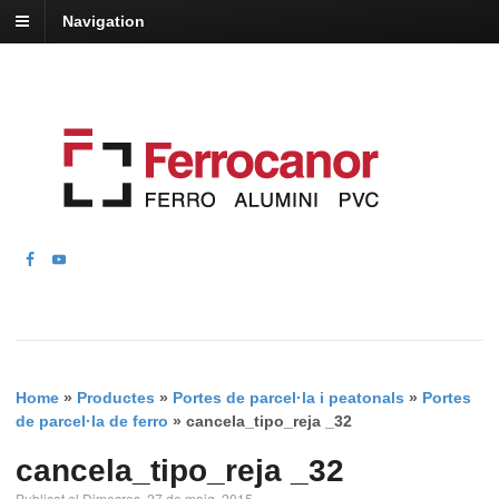
Navigation
Home
»
Productes
»
Portes de parcel·la i peatonals
»
Portes
de parcel·la de ferro
»
cancela_tipo_reja _32
cancela_tipo_reja _32
Publicat el Dimecres, 27 de maig, 2015