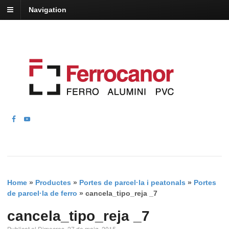
Navigation
Home
»
Productes
»
Portes de parcel·la i peatonals
»
Portes
de parcel·la de ferro
»
cancela_tipo_reja _7
cancela_tipo_reja _7
Publicat el Dimecres, 27 de maig, 2015