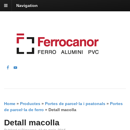
Navigation
Home
»
Productes
»
Portes de parcel·la i peatonals
»
Portes
de parcel·la de ferro
»
Detall macolla
Detall macolla
Publicat el Dimecres, 13 de maig, 2015