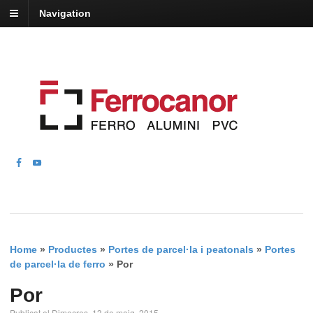
Navigation
Home
»
Productes
»
Portes de parcel·la i peatonals
»
Portes
de parcel·la de ferro
»
Por
Por
Publicat el Dimecres, 13 de maig, 2015