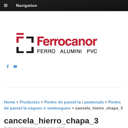
Navigation
Home
»
Productes
»
Portes de parcel·la i peatonals
»
Portes
de parcel·la cegues o semicegues
»
cancela_hierro_chapa_3
cancela_hierro_chapa_3
Publicat el Dimecres, 27 de maig, 2015