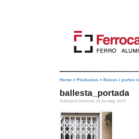
Home
»
Productes
»
Reixes i portes r
ballesta_portada
Publicat el Dimecres, 20 de maig, 2015