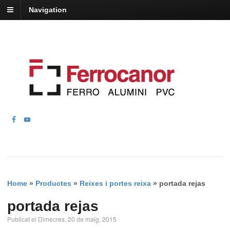
Navigation
Home
»
Productes
»
Reixes i portes reixa
»
portada rejas
portada rejas
Publicat el Dimecres, 20 de maig, 2015