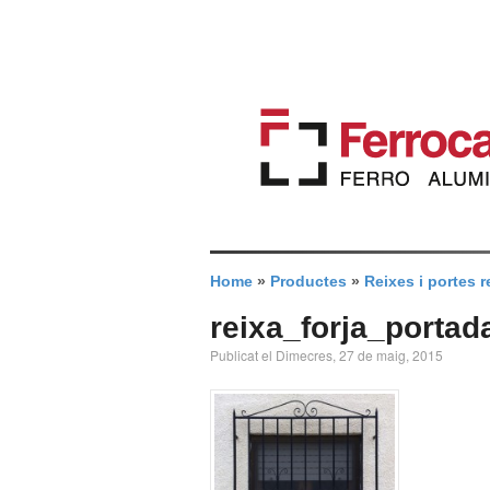
Home
»
Productes
»
Reixes i portes r
reixa_forja_portad
Publicat el Dimecres, 27 de maig, 2015