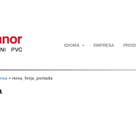
IDIOMA
EMPRESA
PROD
eixa
»
reixa_forja_portada
a