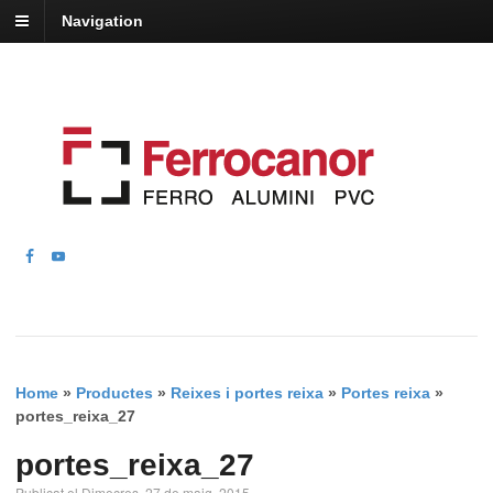
Navigation
Home
»
Productes
»
Reixes i portes reixa
»
Portes reixa
»
portes_reixa_27
portes_reixa_27
Publicat el Dimecres, 27 de maig, 2015