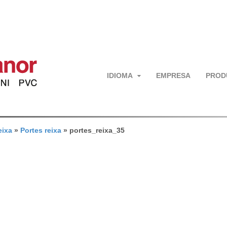
IDIOMA
EMPRESA
PROD
eixa
»
Portes reixa
»
portes_reixa_35