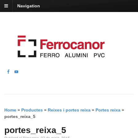
Navigation
Home
»
Productes
»
Reixes i portes reixa
»
Portes reixa
»
portes_reixa_5
portes_reixa_5
Publicat el Dimecres, 27 de maig, 2015