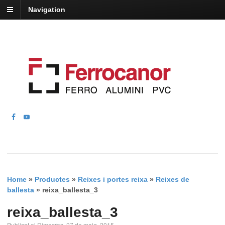
Navigation
Home
»
Productes
»
Reixes i portes reixa
»
Reixes de
ballesta
»
reixa_ballesta_3
reixa_ballesta_3
Publicat el Dimecres, 27 de maig, 2015