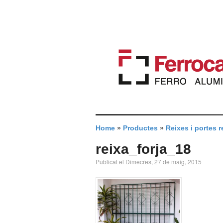
Home
»
Productes
»
Reixes i portes r
reixa_forja_18
Publicat el Dimecres, 27 de maig, 2015