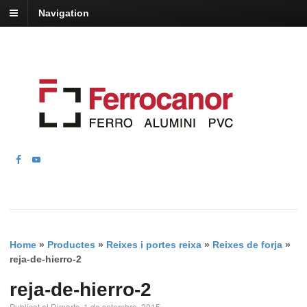
Navigation
Home
»
Productes
»
Reixes i portes reixa
»
Reixes de forja
»
reja-de-hierro-2
reja-de-hierro-2
Publicat el Dimarts, 1 de setembre, 2015