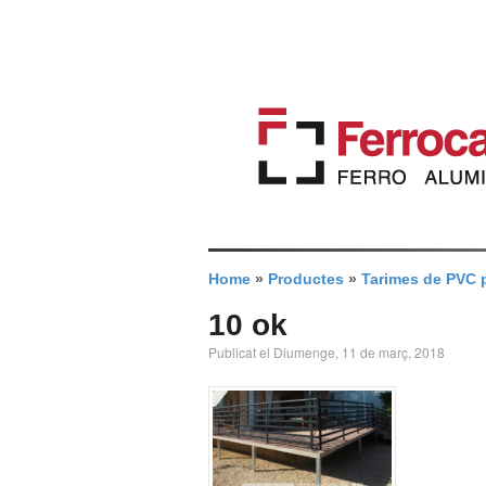
Home
»
Productes
»
Tarimes de PVC p
10 ok
Publicat el Diumenge, 11 de març, 2018