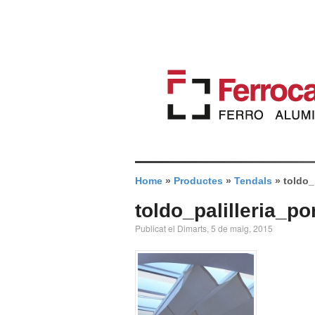
Home
»
Productes
»
Tendals
»
toldo_
toldo_palilleria_po
Publicat el Dimarts, 5 de maig, 2015