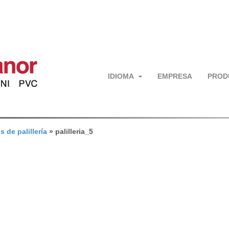
IDIOMA
EMPRESA
PROD
s de palillería
»
palilleria_5