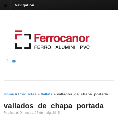
Navigation
Home
»
Productes
»
Vallats
»
vallados_de_chapa_portada
vallados_de_chapa_portada
Publicat el Dimecres, 27 de maig, 2015