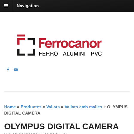
Navigation
Home
»
Productes
»
Vallats
»
Vallats amb malles
»
OLYMPUS
DIGITAL CAMERA
OLYMPUS DIGITAL CAMERA
Publicat el Dimecres, 27 de maig, 2015