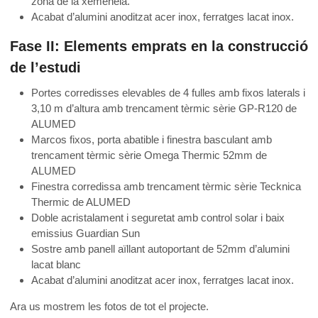
zona de la xemeneia.
Acabat d’alumini anoditzat acer inox, ferratges lacat inox.
Fase II: Elements emprats en la construcció
de l’estudi
Portes corredisses elevables de 4 fulles amb fixos laterals i
3,10 m d’altura amb trencament tèrmic sèrie GP-R120 de
ALUMED
Marcos fixos, porta abatible i finestra basculant amb
trencament tèrmic sèrie Omega Thermic 52mm de
ALUMED
Finestra corredissa amb trencament tèrmic sèrie Tecknica
Thermic de ALUMED
Doble acristalament i seguretat amb control solar i baix
emissius Guardian Sun
Sostre amb panell aïllant autoportant de 52mm d’alumini
lacat blanc
Acabat d’alumini anoditzat acer inox, ferratges lacat inox.
Ara us mostrem les fotos de tot el projecte.