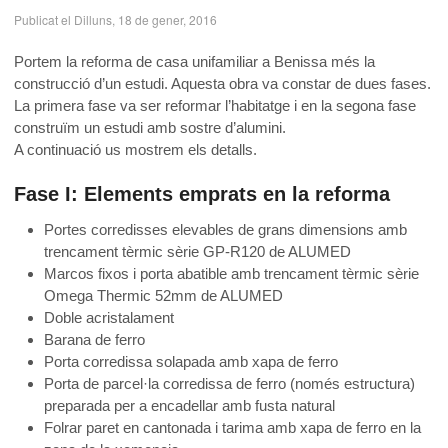
Publicat el Dilluns, 18 de gener, 2016
Portem la reforma de casa unifamiliar a Benissa més la
construcció d’un estudi. Aquesta obra va constar de dues fases.
La primera fase va ser reformar l’habitatge i en la segona fase
construïm un estudi amb sostre d’alumini.
A continuació us mostrem els detalls.
Fase I: Elements emprats en la reforma
Portes corredisses elevables de grans dimensions amb
trencament tèrmic sèrie GP-R120 de ALUMED
Marcos fixos i porta abatible amb trencament tèrmic sèrie
Omega Thermic 52mm de ALUMED
Doble acristalament
Barana de ferro
Porta corredissa solapada amb xapa de ferro
Porta de parcel·la corredissa de ferro (només estructura)
preparada per a encadellar amb fusta natural
Folrar paret en cantonada i tarima amb xapa de ferro en la