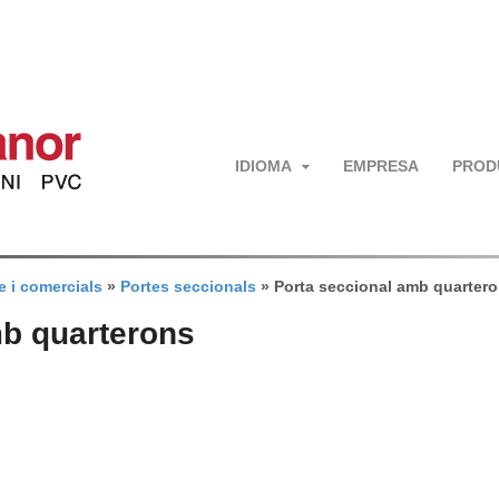
IDIOMA
EMPRESA
PROD
e i comercials
»
Portes seccionals
»
Porta seccional amb quarter
mb quarterons