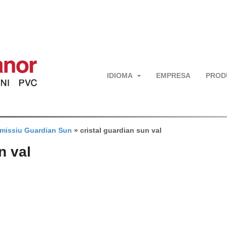
IDIOMA
EMPRESA
PROD
 emissiu Guardian Sun
»
cristal guardian sun val
n val