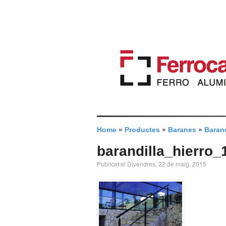
Home
»
Productes
»
Baranes
»
Barane
barandilla_hierro_
Publicat el Divendres, 22 de maig, 2015