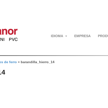
IDIOMA
EMPRESA
PROD
s de ferro
»
barandilla_hierro_14
14