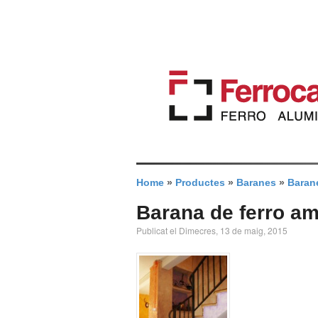
Home
»
Productes
»
Baranes
»
Barane
Barana de ferro am
Publicat el Dimecres, 13 de maig, 2015