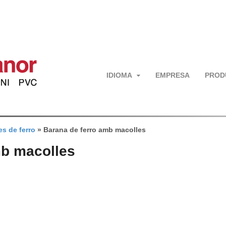
IDIOMA
EMPRESA
PROD
s de ferro
»
Barana de ferro amb macolles
mb macolles