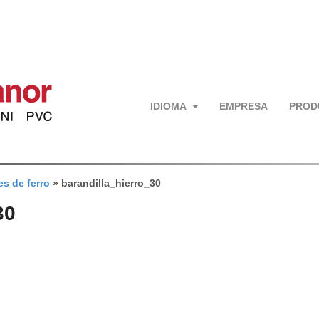
IDIOMA
EMPRESA
PROD
s de ferro
»
barandilla_hierro_30
30