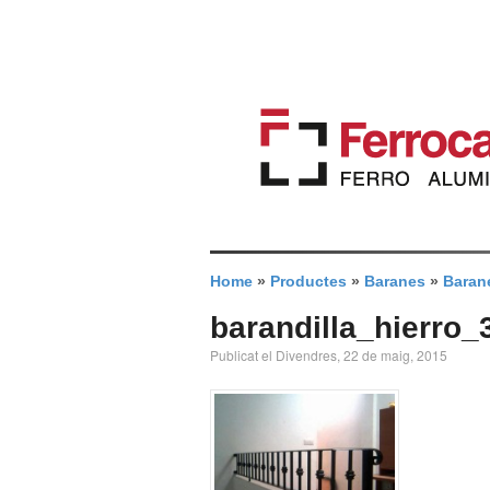
Home
»
Productes
»
Baranes
»
Barane
barandilla_hierro_
Publicat el Divendres, 22 de maig, 2015