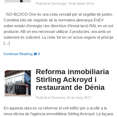
Publicat el Diumenge, 18 de febrer, 2018
ISO-BLOCO One és una cinta versàtil per al segellat de juntes.
Combina tots els requisits de la normativa alemanya EnEV
sobre estalvi d’energia i les directrius d’instal·lació RAL en un sol
producte. Allí on era necessari utilitzar 3 productes, ara amb un
solament és suficient. La cinta ‘tot en un’ actua segons el principi
[…]
Continue Reading
0
Reforma inmobiliaria
Stirling Ackroyd i
restaurant de Dénia
Publicat el Dimecres, 22 de març, 2017
En aquesta obra es va reformar el vell edifici per a acollir a la
nova oficina de l’agència immobiliària Stirling Ackroyd. La façana