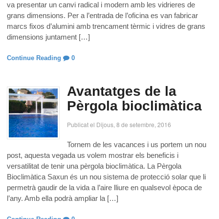
va presentar un canvi radical i modern amb les vidrieres de
grans dimensions. Per a l’entrada de l’oficina es van fabricar
marcs fixos d’alumini amb trencament tèrmic i vidres de grans
dimensions juntament […]
Continue Reading
0
Avantatges de la
Pèrgola bioclimàtica
Publicat el Dijous, 8 de setembre, 2016
Tornem de les vacances i us portem un nou
post, aquesta vegada us volem mostrar els beneficis i
versatilitat de tenir una pèrgola bioclimàtica. La Pèrgola
Bioclimàtica Saxun és un nou sistema de protecció solar que li
permetrà gaudir de la vida a l’aire lliure en qualsevol època de
l’any. Amb ella podrà ampliar la […]